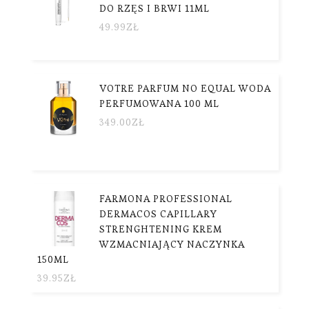
DO RZĘS I BRWI 11ML
49.99
ZŁ
VOTRE PARFUM NO EQUAL WODA
PERFUMOWANA 100 ML
349.00
ZŁ
FARMONA PROFESSIONAL
DERMACOS CAPILLARY
STRENGHTENING KREM
WZMACNIAJĄCY NACZYNKA
150ML
39.95
ZŁ