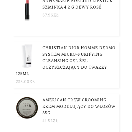
ANNEMARIE BÖRLIND LIPSTICK
SZMINKA 4.2 G DEWY ROSÉ
87.96
ZŁ
CHRISTIAN DIOR HOMME DERMO
SYSTEM MICRO-PURIFYING
CLEANSING GEL ŻEL
OCZYSZCZAJĄCY DO TWARZY
125ML
235.00
ZŁ
AMERICAN CREW GROOMING
KREM MODELUJĄCY DO WŁOSÓW
85G
41.52
ZŁ