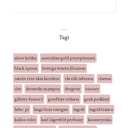
Tagi
aloes holika
australian gold przyspieszacz
black opium
bottega veneta illusione
catrice true skin korektor
chi silk infusion
claresa
cliv
dermedic szampon
drogerie
essence
gillette fusion 5
good bye redness
gosh podkład
hebe. pl
hugo boss energise
ingrid
ingrid team x
kallos color
karl lagerfeld perfumy
kosmetyczka