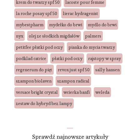
krem do twarzy spf 50
lacoste pour femme
la roche posay spf 50
lierac hydragenist
mybestpharm
mydełko do brwi
mydlo do brwi
nyx
olej ze słodkich migdałów
palmers
petitfee płatki pod oczy
pianka do mycia twarzy
podklad catrice
płatki pod oczy
rajstopy w spray
regenerum do pięt
revox just spf 50
sally hansen
szampon biolaven
szampon radical
versace bright crystal
wcierka banfi
weleda
zestaw do hybryd bez lampy
Sprawdź najnowsze artykuły