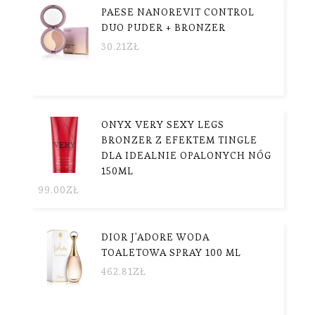
PAESE NANOREVIT CONTROL
DUO PUDER + BRONZER
30.21
ZŁ
ONYX VERY SEXY LEGS
BRONZER Z EFEKTEM TINGLE
DLA IDEALNIE OPALONYCH NÓG
150ML
99.00
ZŁ
DIOR J'ADORE WODA
TOALETOWA SPRAY 100 ML
462.81
ZŁ