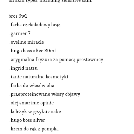
all skin types, including sensitive skin.
bros 3w1
, farba czekoladowy brąz
, garnier 7
, eveline miracle
, hugo boss alive 80ml
, oryginalna fryzura za pomocą prostownicy
, ingrid natsu
, tanie naturalne kosmetyki
, farba do włosów olia
, przeproteinowane włosy objawy
, olej smartme opinie
, kolczyk w języku snake
, hugo boss silver
, krem do rąk z pompką