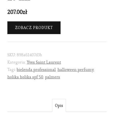
207.00
zł
ZOBACZ PRODUKT
SKU:
898a61407d3b
Kategoria:
Yves Saint Laurent
Tagi:
bielenda professional
,
halloween perfumy
,
holika holika spf 50
,
palmers
Opis