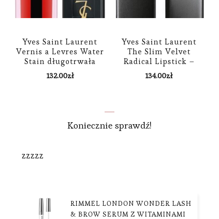
Yves Saint Laurent
Yves Saint Laurent
Vernis a Levres Water
The Slim Velvet
Stain długotrwała
Radical Lipstick –
szminka w płynie 618
Szminka do ust 304
132.00
zł
134.00
zł
Wet Vermilion 5,9ml
Koniecznie sprawdź!
zzzzz
RIMMEL LONDON WONDER LASH
& BROW SERUM Z WITAMINAMI