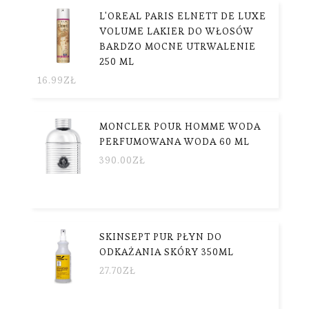
L'OREAL PARIS ELNETT DE LUXE
VOLUME LAKIER DO WŁOSÓW
BARDZO MOCNE UTRWALENIE
250 ML
16.99
ZŁ
MONCLER POUR HOMME WODA
PERFUMOWANA WODA 60 ML
390.00
ZŁ
SKINSEPT PUR PŁYN DO
ODKAŻANIA SKÓRY 350ML
27.70
ZŁ