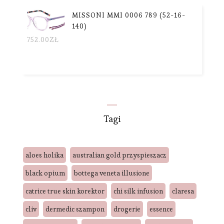
MISSONI MMI 0006 789 (52-16-
140)
752.00
ZŁ
Tagi
aloes holika
australian gold przyspieszacz
black opium
bottega veneta illusione
catrice true skin korektor
chi silk infusion
claresa
cliv
dermedic szampon
drogerie
essence