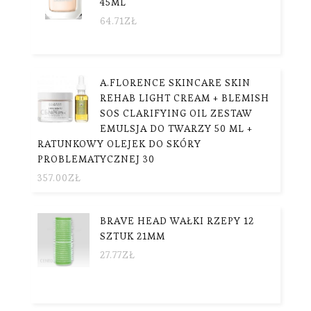
45ML
64.71
ZŁ
A.FLORENCE SKINCARE SKIN
REHAB LIGHT CREAM + BLEMISH
SOS CLARIFYING OIL ZESTAW
EMULSJA DO TWARZY 50 ML +
RATUNKOWY OLEJEK DO SKÓRY
PROBLEMATYCZNEJ 30
357.00
ZŁ
BRAVE HEAD WAŁKI RZEPY 12
SZTUK 21MM
27.77
ZŁ