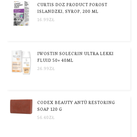
CURTIS DOZ PRODUCT POROST
ISLANDZKI, SYROP, 200 ML
16.99
ZŁ
IWOSTIN SOLECRIN ULTRA LEKKI
FLUID 50+ 40ML
26.99
ZŁ
CODEX BEAUTY ANTÜ RESTORING
SOAP 120 G
56.40
ZŁ