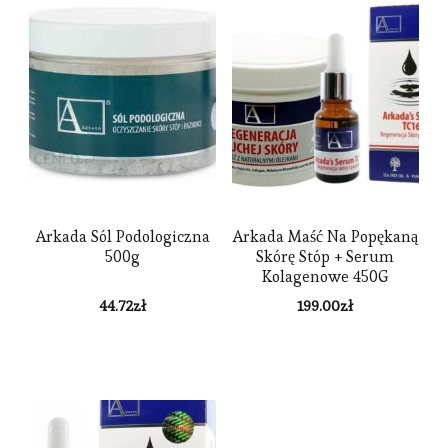
Arkada Sól Podologiczna
Arkada Maść Na Popękaną
500g
Skórę Stóp + Serum
Kolagenowe 450G
44.72
zł
199.00
zł