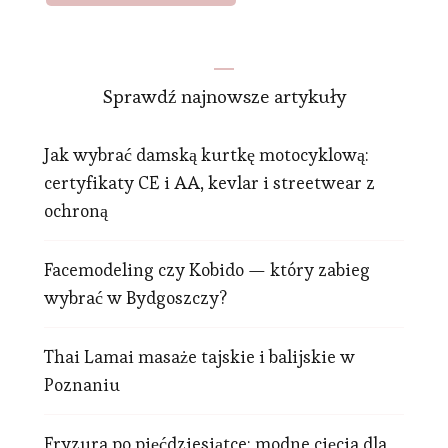
Sprawdź najnowsze artykuły
Jak wybrać damską kurtkę motocyklową:
certyfikaty CE i AA, kevlar i streetwear z
ochroną
Facemodeling czy Kobido — który zabieg
wybrać w Bydgoszczy?
Thai Lamai masaże tajskie i balijskie w
Poznaniu
Fryzura po pięćdziesiątce: modne cięcia dla