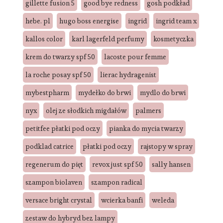
gillette fusion 5
good bye redness
gosh podkład
hebe. pl
hugo boss energise
ingrid
ingrid team x
kallos color
karl lagerfeld perfumy
kosmetyczka
krem do twarzy spf 50
lacoste pour femme
la roche posay spf 50
lierac hydragenist
mybestpharm
mydełko do brwi
mydlo do brwi
nyx
olej ze słodkich migdałów
palmers
petitfee płatki pod oczy
pianka do mycia twarzy
podklad catrice
płatki pod oczy
rajstopy w spray
regenerum do pięt
revox just spf 50
sally hansen
szampon biolaven
szampon radical
versace bright crystal
wcierka banfi
weleda
zestaw do hybryd bez lampy