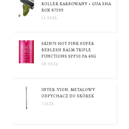
ROLLER KARBOWANY + GUA SHA
BOX 87399
31.90
ZŁ
SKIN79 HOT PINK SUPER
BEBLESH BALM TRIPLE
FUNCTIONS SPF30 PA 40G
68.99
ZŁ
INTER-VION, METALOWY
ODPYCHACZ DO SKÓREK
7.16
ZŁ