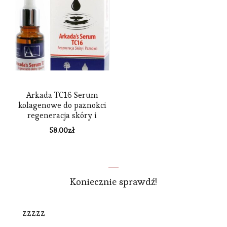
Arkada TC16 Serum
kolagenowe do paznokci
regeneracja skóry i
paznokci 11 ml
58.00
zł
Koniecznie sprawdź!
zzzzz