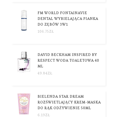
FM WORLD FONTAINAVIE
DENTAL WYBIELAJĄCA PIANKA
DO ZĘBÓW 3W1
106.75
ZŁ
DAVID BECKHAM INSPIRED BY
RESPECT WODA TOALETOWA 40
ML
49.84
ZŁ
BIELENDA STAR DREAM
ROZŚWIETLAJĄCY KREM-MASKA
DO RĄK ODŻYWIENIE 50ML
6.19
ZŁ