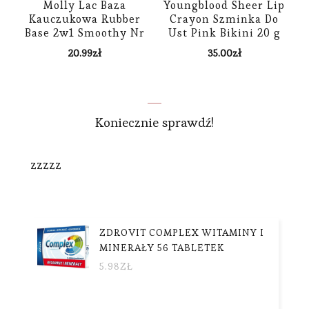
Molly Lac Baza
Youngblood Sheer Lip
Kauczukowa Rubber
Crayon Szminka Do
Base 2w1 Smoothy Nr
Ust Pink Bikini 20 g
2 Angels Only 10g
20.99
zł
35.00
zł
Koniecznie sprawdź!
zzzzz
ZDROVIT COMPLEX WITAMINY I
MINERAŁY 56 TABLETEK
5.98
ZŁ