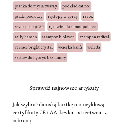
pianka do mycia twarzy
podklad catrice
płatki pod oczy
rajstopy w spray
revox
revox just spf 50
rękawica do samoopalacza
sally hansen
szampon biolaven
szampon radical
versace bright crystal
wcierka banfi
weleda
zestaw do hybryd bez lampy
Sprawdź najnowsze artykuły
Jak wybrać damską kurtkę motocyklową:
certyfikaty CE i AA, kevlar i streetwear z
ochroną