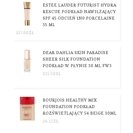
ESTEE LAUDER FUTURIST HYDRA
RESCUE PODKŁAD NAWILŻAJĄCY
SPF 45 ODCIEŃ 1N0 PORCELAINE
35 ML
157.00
ZŁ
DEAR DAHLIA SKIN PARADISE
SHEER SILK FOUNDATION
PODKŁAD W PŁYNIE 30 ML FW3
211.50
ZŁ
BOURJOIS HEALTHY MIX
FOUNDATION PODKŁAD
ROZŚWIETLAJĄCY 54 BEIGE 30ML
26.17
ZŁ