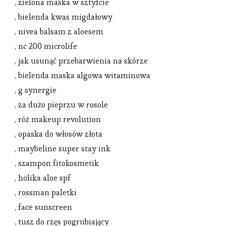
, zielona maska w sztyfcie
, bielenda kwas migdałowy
, nivea balsam z aloesem
, nc 200 microlife
, jak usunąć przebarwienia na skórze
, bielenda maska algowa witaminowa
, g synergie
, za dużo pieprzu w rosole
, róż makeup revolution
, opaska do włosów złota
, maybeline super stay ink
, szampon fitokosmetik
, holika aloe spf
, rossman paletki
, face sunscreen
, tusz do rzęs pogrubiający