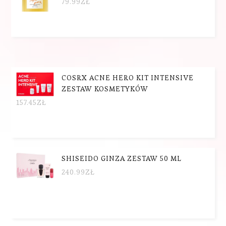
79.99
ZŁ
COSRX ACNE HERO KIT INTENSIVE
ZESTAW KOSMETYKÓW
157.45
ZŁ
SHISEIDO GINZA ZESTAW 50 ML
240.99
ZŁ