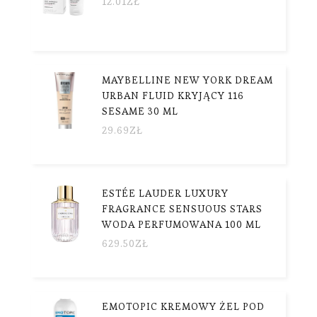
12.01
ZŁ
MAYBELLINE NEW YORK DREAM
URBAN FLUID KRYJĄCY 116
SESAME 30 ML
29.69
ZŁ
ESTÉE LAUDER LUXURY
FRAGRANCE SENSUOUS STARS
WODA PERFUMOWANA 100 ML
629.50
ZŁ
EMOTOPIC KREMOWY ŻEL POD