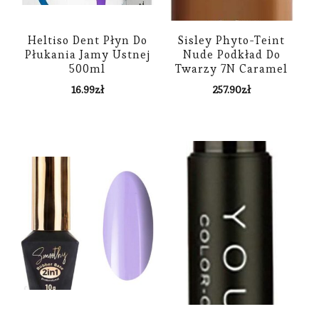
Heltiso Dent Płyn Do
Sisley Phyto-Teint
Płukania Jamy Ustnej
Nude Podkład Do
500ml
Twarzy 7N Caramel
16.99
zł
257.90
zł