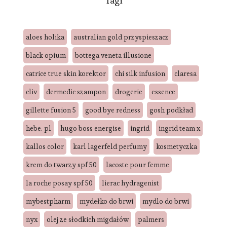
Tagi
aloes holika
australian gold przyspieszacz
black opium
bottega veneta illusione
catrice true skin korektor
chi silk infusion
claresa
cliv
dermedic szampon
drogerie
essence
gillette fusion 5
good bye redness
gosh podkład
hebe. pl
hugo boss energise
ingrid
ingrid team x
kallos color
karl lagerfeld perfumy
kosmetyczka
krem do twarzy spf 50
lacoste pour femme
la roche posay spf 50
lierac hydragenist
mybestpharm
mydełko do brwi
mydlo do brwi
nyx
olej ze słodkich migdałów
palmers