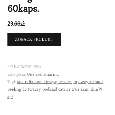
60kaps.
23.66
zł
ZOBACZ PRODUKT
SKU:
a10e3701705a
Kategoria:
Queisser Pharma
Tagi:
australian gold przyspieszacz
,
my way armani
,
peeling do twarzy
,
podkład catrice true skin
,
skin79
spf